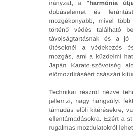
irányzat, a
"harmónia útj
dobáselemet és lerántá
mozgékonyabb, mivel több el
történő védés található 
távolságtartásnak és a jó i
ütéseknél a védekezés é
mozgás, ami a küzdelmi haté
Japán Karate-szövetség ale
előmozdításáért császári kitü
Technikai részről nézve te
jellemzi, nagy hangsúlyt fekt
támadás elöli kitérésekre, va
ellentámadásokra. Ezért a stí
rugalmas mozdulatokról lehet