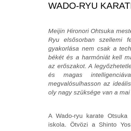
WADO-RYU KARAT
Meijin Hironori Ohtsuka mest
Ryu elsősorban szellemi f
gyakorlása nem csak a techn
békét és a harmóniát kell 
az erőszakot. A legyőzhetetl
és magas intelligenciáv
megvalósulhasson az ideáli
oly nagy szüksége van a mai 
A Wado-ryu karate Otsuka Hir
iskola. Ötvözi a Shinto Yo