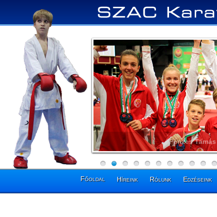
Pénzes Tamás 
Főoldal
Híreink
Rólunk
Edzéseink