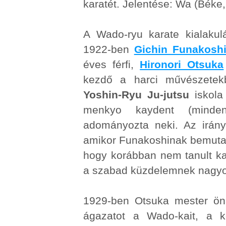
karatét. Jelentése: Wa (Béke, 
A Wado-ryu karate kialakul
1922-ben
Gichin Funakosh
éves férfi,
Hironori Otsuka
kezdő a harci művészetek
Yoshin-Ryu Ju-jutsu
iskola
menkyo kaydent (minden 
adományozta neki. Az irány
amikor Funakoshinak bemutatta
hogy korábban nem tanult kar
a szabad küzdelemnek nagyob
1929-ben Otsuka mester önál
ágazatot a Wado-kait, a k