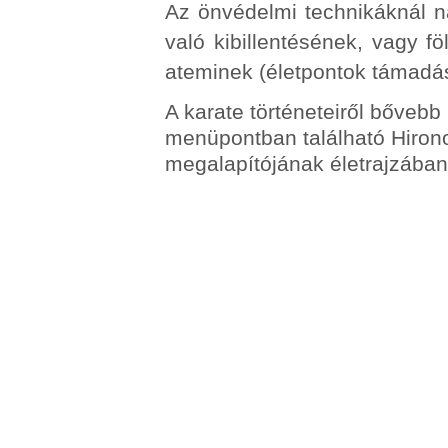
Az önvédelmi technikáknál n
való kibillentésének, vagy f
ateminek (életpontok támadá
A karate történeteiről bővebb
menüpontban található Hiron
megalapítójának életrajzában