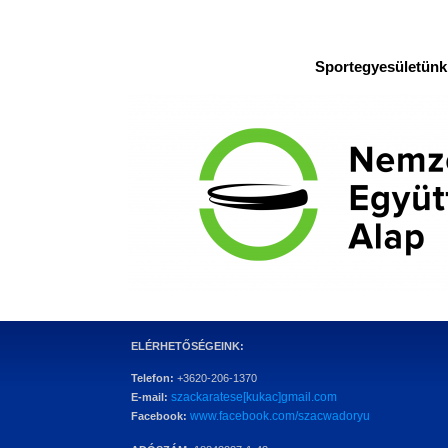
Sportegyesületünk 
ELÉRHETŐSÉGEINK:
Telefon:
+3620-206-1370
szackaratese[kukac]gmail.com
E-mail:
www.facebook.com/szacwadoryu
Facebook: