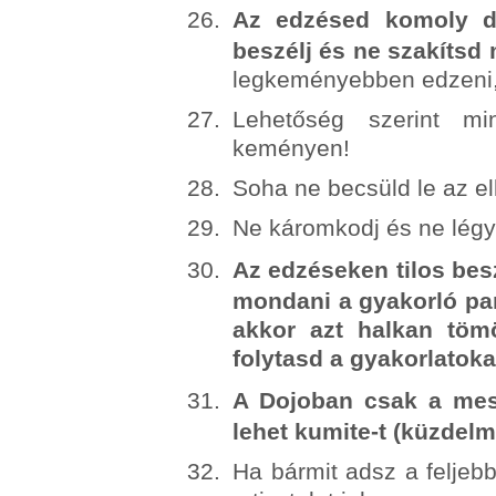
Az edzésed komoly do
beszélj és ne szakítsd 
legkeményebben edzeni, 
Lehetőség szerint m
keményen!
Soha ne becsüld le az el
Ne káromkodj és ne légy 
Az edzéseken tilos besz
mondani a gyakorló par
akkor azt halkan tö
folytasd a gyakorlatoka
A Dojoban csak a mest
lehet kumite-t (küzdelm
Ha bármit adsz a feljebb