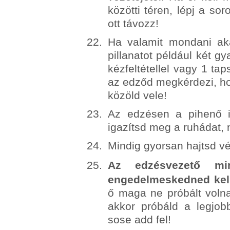
közötti téren, lépj a so
ott távozz!
Ha valamit mondani ak
pillanatot például két g
kézfeltétellel vagy 1 t
az edződ megkérdezi, ho
közöld vele!
Az edzésen a pihenő id
igazítsd meg a ruhádat, n
Mindig gyorsan hajtsd vé
Az edzésvezető min
engedelmeskedned kell
ő maga ne próbált volna
akkor próbáld a legjobb
sose add fel!