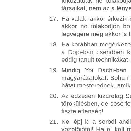
fokozatúak ne tolakodj
társaikat, nem az a lénye
Ha valaki akkor érkezik
akkor ne tolakodjon b
legvégére még akkor is h
Ha korábban megérkezel 
a Dojo-ban csendben kez
eddig tanult technikákat!
Mindig Yoi Dachi-ban 
magyarázatokat. Soha ne 
hátat mesterednek, ami
Az edzésen kizárólag Sei
törökülésben, de sose fet
tiszteletlenség!
Ne lépj ki a sorból ané
vezetőjétől! Ha el kell