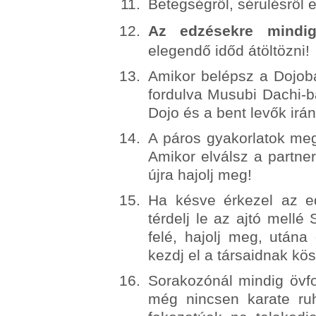
Betegségről, sérülésről 
Az edzésekre mindi
elegendő időd átöltözni!
Amikor belépsz a Dojoba
fordulva Musubi Dachi-b
Dojo és a bent levők irá
A páros gyakorlatok meg
Amikor elválsz a partne
újra hajolj meg!
Ha késve érkezel az e
térdelj le az ajtó mellé 
felé, hajolj meg, utána
kezdj el a társaidnak kö
Sorakozónál mindig övfok
még nincsen karate ru