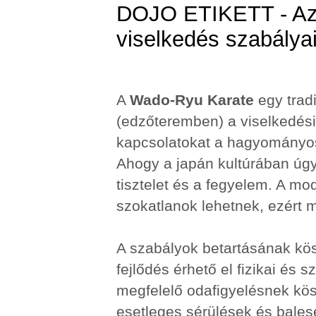
DOJO ETIKETT - Az
viselkedés szabálya
A
Wado-Ryu Karate
egy trad
(edzőteremben) a viselkedési
kapcsolatokat a hagyományos
Ahogy a japán kultúrában úg
tisztelet és a fegyelem. A m
szokatlanok lehetnek, ezért me
A szabályok betartásának k
fejlődés érhető el fizikai és 
megfelelő odafigyelésnek kö
esetleges sérülések és balese