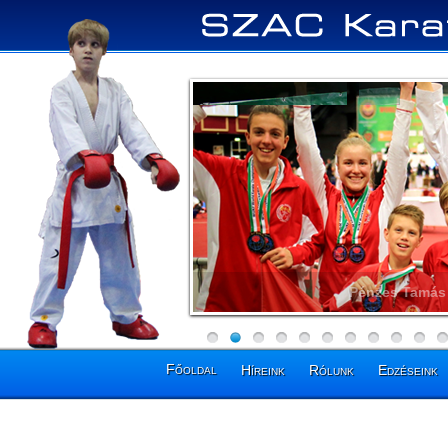
Pénzes Tamás 
Főoldal
Híreink
Rólunk
Edzéseink