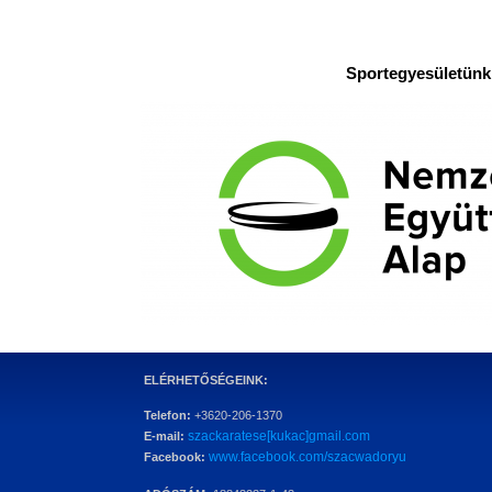
Sportegyesületünk 
ELÉRHETŐSÉGEINK:
Telefon:
+3620-206-1370
szackaratese[kukac]gmail.com
E-mail:
www.facebook.com/szacwadoryu
Facebook: