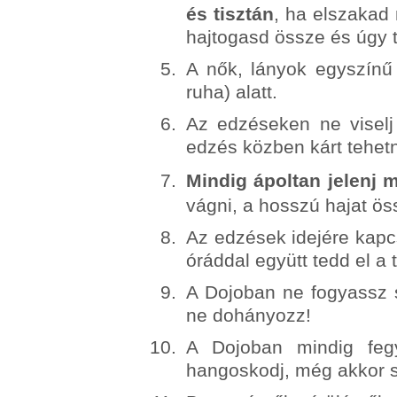
és tisztán
, ha elszakad
hajtogasd össze és úgy t
A nők, lányok egyszínű 
ruha) alatt.
Az edzéseken ne viselj 
edzés közben kárt tehet
Mindig ápoltan jelenj 
vágni, a hosszú hajat ös
Az edzések idejére kapcs
óráddal együtt tedd el a
A Dojoban ne fogyassz s
ne dohányozz!
A Dojoban mindig fegy
hangoskodj, még akkor s