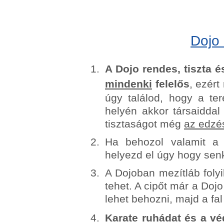
Dojo 
A Dojo rendes, tiszta é
mindenki
felelős
, ezért
úgy találod, hogy a te
helyén akkor társaiddal
tisztaságot még
az edzé
Ha behozol valamit a 
helyezd el úgy hogy sen
A Dojoban mezítláb folyi
tehet. A cipőt már a Dojo
lehet behozni, majd a fal
Karate ruhádat és a vé