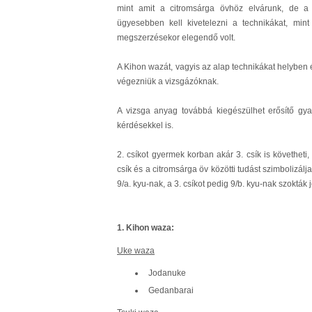
mint amit a citromsárga övhöz elvárunk, de a
ügyesebben kell kivetelezni a technikákat, min
megszerzésekor elegendő volt.
A Kihon wazát, vagyis az alap technikákat helyben é
végezniük a vizsgázóknak.
A vizsga anyag továbbá kiegészülhet erősítő gyak
kérdésekkel is.
2. csíkot gyermek korban akár 3. csík is követheti,
csík és a citromsárga öv közötti tudást szimbolizálja
9/a. kyu-nak, a 3. csíkot pedig 9/b. kyu-nak szokták j
1. Kihon waza:
Uke waza
Jodanuke
Gedanbarai