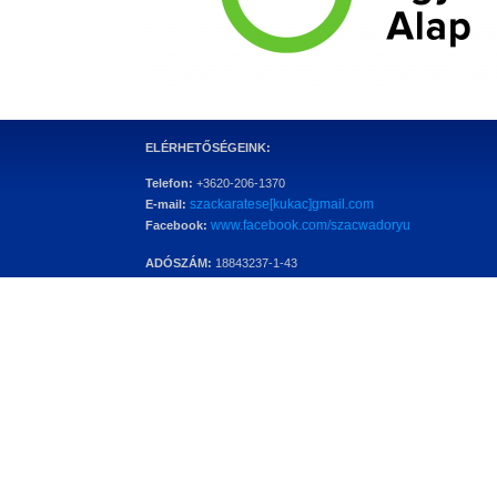
ELÉRHETŐSÉGEINK:
Telefon:
+3620-206-1370
szackaratese[kukac]gmail.com
E-mail:
www.facebook.com/szacwadoryu
Facebook:
ADÓSZÁM:
18843237-1-43