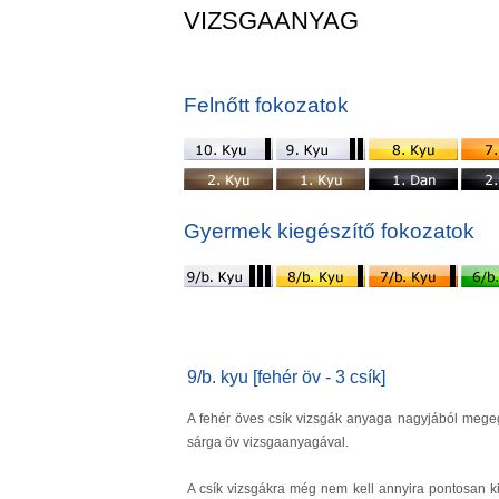
VIZSGAANYAG
Felnőtt fokozatok
Gyermek kiegészítő fokozatok
9/b. kyu [fehér öv - 3 csík]
A fehér öves csík vizsgák anyaga nagyjából megeg
sárga öv vizsgaanyagával.
A csík vizsgákra még nem kell annyira pontosan kiv