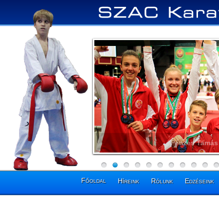
Pénzes Tamás 
Főoldal
Híreink
Rólunk
Edzéseink