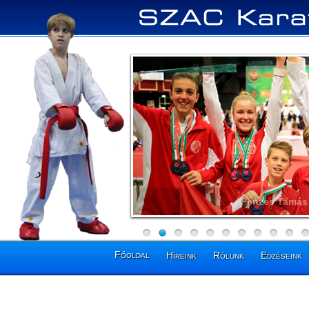
Pénzes Tamás 
Főoldal
Híreink
Rólunk
Edzéseink