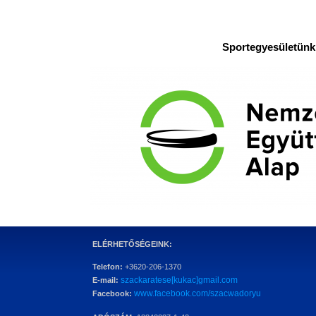
Sportegyesületünk 
ELÉRHETŐSÉGEINK:
Telefon:
+3620-206-1370
szackaratese[kukac]gmail.com
E-mail:
www.facebook.com/szacwadoryu
Facebook: