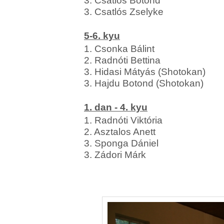
3. Csatlós Botond
3. Csatlós Zselyke
5-6. kyu
1. Csonka Bálint
2. Radnóti Bettina
3. Hidasi Mátyás (Shotokan)
3. Hajdu Botond (Shotokan)
1. dan - 4. kyu
1. Radnóti Viktória
2. Asztalos Anett
3. Sponga Dániel
3. Zádori Márk