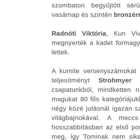
szombaton begyűjtött sér
vasárnap és szintén
bronzé
Radnóti Viktória
, Kun Viv
megnyerték a kadet formagy
lettek.
A kumite versenyszámokat a
teljesítményt
Strohmyer 
csapatunkból, mindketten 
magukat 80 fős kategóriájuk
négy közé jutásnál igazán s
világbajnokával. A mecc
hosszabbításban az első pont
meg, így Tominak nem sike