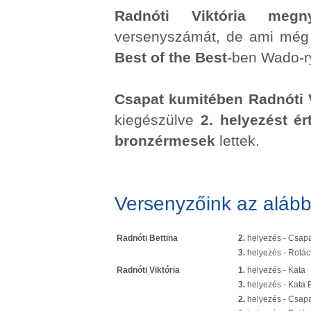
Radnóti Viktória
megny
versenyszámát, de ami még 
Best of the Best
-ben Wado-r
Csapat kumitében
Radnóti 
kiegészülve
2. helyezést ér
bronzérmesek
lettek.
Versenyzőink az alább
Radnóti Bettina
2.
helyezés - Csapa
3.
helyezés - Rotác
Radnóti Viktória
1.
helyezés - Kata
3.
helyezés - Kata B
2.
helyezés - Csapa