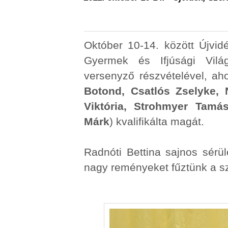
Október 10-14. között Újvi
Gyermek és Ifjúsági Vilá
versenyző részvételével, ah
Botond, Csatlós Zselyke, 
Viktória, Strohmyer Tamá
Márk
) kvalifikálta magát.
Radnóti Bettina sajnos sérül
nagy reményeket fűztünk a s