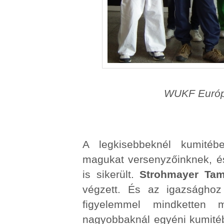
WUKF Európ
A legkisebbeknél kumitébe
magukat versenyzőinknek, é
is sikerült.
Strohmayer Ta
végzett. És az igazsághoz
figyelemmel mindketten 
nagyobbaknál egyéni kumit