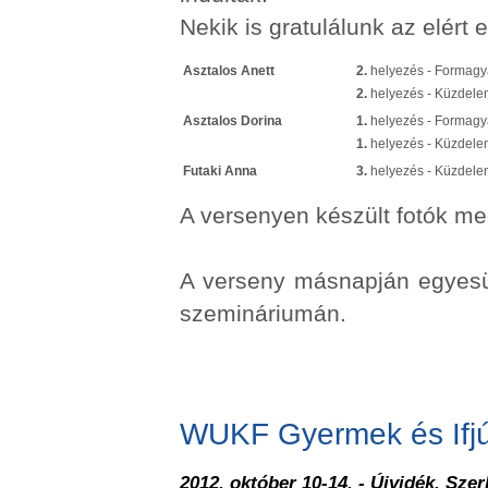
Nekik is gratulálunk az elért
Asztalos Anett
2.
helyezés - Formagya
2.
helyezés - Küzdelem
Asztalos Dorina
1.
helyezés - Formagy
1.
helyezés - Küzdel
Futaki Anna
3.
helyezés - Küzdelem
A versenyen készült fotók m
A verseny másnapján egyesül
szemináriumán.
WUKF Gyermek és If
2012. október 10-14. - Újvidék, Szer