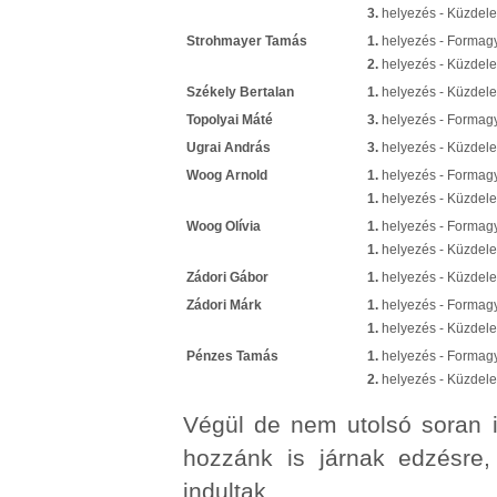
3.
helyezés - Küzdel
Strohmayer Tamás
1.
helyezés - Formag
2.
helyezés - Küzdel
Székely Bertalan
1.
helyezés - Küzdel
Topolyai Máté
3.
helyezés - Formag
Ugrai András
3.
helyezés - Küzdele
Woog Arnold
1.
helyezés - Formag
1.
helyezés - Küzdel
Woog Olívia
1.
helyezés - Formag
1.
helyezés - Küzdel
Zádori Gábor
1.
helyezés - Küzdele
Zádori Márk
1.
helyezés - Formag
1.
helyezés - Küzdele
Pénzes Tamás
1.
helyezés - Formagy
2.
helyezés - Küzdele
Végül de nem utolsó soran i
hozzánk is járnak edzésre
indultak.