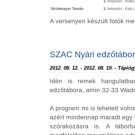
3.
helyezés - Rotác
Strohmayer Tamás
3.
helyezés - Kata (
A versenyen készült fotók m
SZAC Nyári edzőtábor
2012. 08. 12. - 2012. 08. 19. - Tápió
Idén is remek hangulatba
edzőtábora, amin 32-33 Wado-
A program mi is lehetett voln
azért mindennap maradt egy ki
szórakozásra is. A tábor