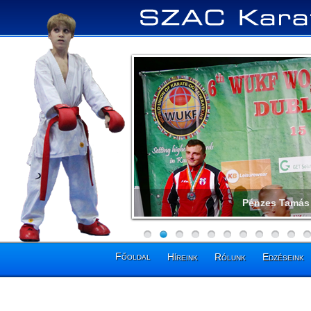
Pénzes Tamás 
Főoldal
Híreink
Rólunk
Edzéseink