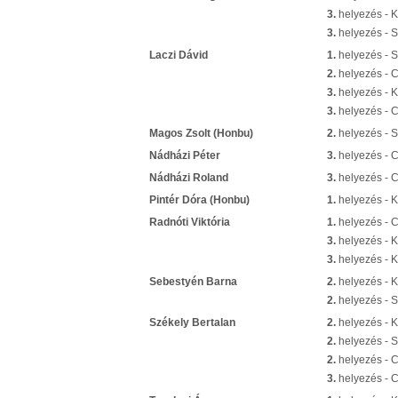
3.
helyezés - K
3.
helyezés - S
Laczi Dávid
1.
helyezés - S
2.
helyezés - 
3.
helyezés - 
3.
helyezés - 
Magos Zsolt (Honbu)
2.
helyezés - S
Nádházi Péter
3.
helyezés - 
Nádházi Roland
3.
helyezés - 
Pintér Dóra (Honbu)
1.
helyezés - K
Radnóti Viktória
1.
helyezés - 
3.
helyezés - K
3.
helyezés - 
Sebestyén Barna
2.
helyezés - 
2.
helyezés - S
Székely Bertalan
2.
helyezés - 
2.
helyezés - S
2.
helyezés - 
3.
helyezés - 