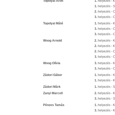
Topolyai Áron
1.
helyezés - 
1.
helyezés - S
2.
helyezés - 
3.
helyezés - 
Topolyai Máté
1.
helyezés - K
3.
helyezés - 
3.
helyezés - 
Woog Arnold
2.
helyezés - K
2.
helyezés - 
2.
helyezés - 
3.
helyezés - 
Woog Olívia
3.
helyezés - 
3.
helyezés - 
Zádori Gábor
1.
helyezés - K
1.
helyezés - 
Zádori Márk
1.
helyezés - S
Zanyi Marcell
2.
helyezés - 
3.
helyezés - S
Pénzes Tamás
1.
helyezés - 
3.
helyezés - K