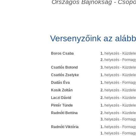
Országos Bajnokság - Csopo
Versenyzőink az alább
Boros Csaba
1.
helyezés - Küzdel
2.
helyezés - Formag
Csatlós Botond
3.
helyezés - Küzdel
Csatlós Zselyke
1.
helyezés - Küzdel
Dudás Éva
1.
helyezés - Formag
Kosik Zoltán
2.
helyezés - Küzdel
Laczi Dávid
2.
helyezés - Küzdel
Pintér Tünde
1.
helyezés - Küzdel
Radnóti Bettina
2.
helyezés - Küzdel
3.
helyezés - Formag
Radnóti Viktória
1.
helyezés - Formag
1.
helyezés - Formagy