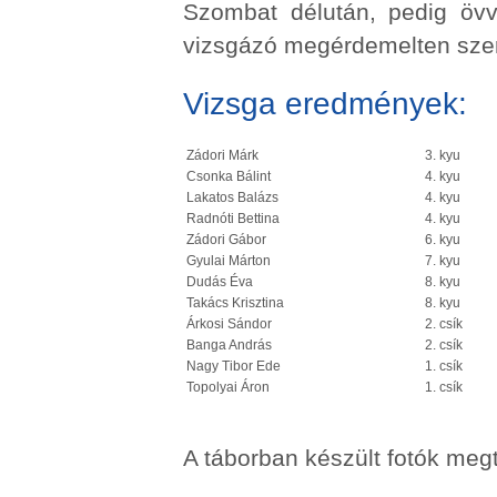
Szombat délután, pedig övv
vizsgázó megérdemelten szer
Vizsga eredmények:
Zádori Márk
3. kyu
Csonka Bálint
4. kyu
Lakatos Balázs
4. kyu
Radnóti Bettina
4. kyu
Zádori Gábor
6. kyu
Gyulai Márton
7. kyu
Dudás Éva
8. kyu
Takács Krisztina
8. kyu
Árkosi Sándor
2. csík
Banga András
2. csík
Nagy Tibor Ede
1. csík
Topolyai Áron
1. csík
A táborban készült fotók meg