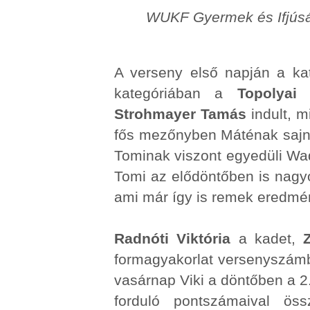
WUKF Gyermek és Ifjúsá
A verseny első napján a kat
kategóriában a
Topolyai
Strohmayer Tamás
indult, m
fős mezőnyben Máténak sajno
Tominak viszont egyedüli Wad
Tomi az elődöntőben is nagy
ami már így is remek eredmé
Radnóti Viktória
a kadet,
formagyakorlat versenyszámb
vasárnap Viki a döntőben a 2
forduló pontszámaival ös