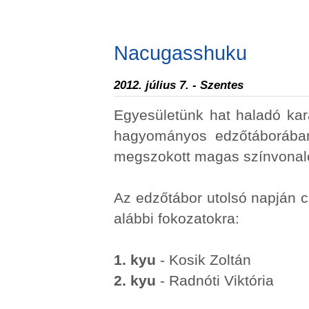
Nacugasshuku
2012. július 7. - Szentes
Egyesületünk hat haladó kar
hagyományos edzőtáborában
megszokott magas színvonalo
Az edzőtábor utolsó napján cs
alábbi fokozatokra:
1. kyu
- Kosik Zoltán
2. kyu
- Radnóti Viktória