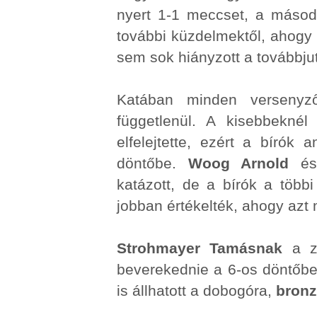
nyert 1-1 meccset, a másod
további küzdelmektől, ahogy
sem sok hiányzott a továbbju
Katában minden versenyző
függetlenül. A kisebbekné
elfelejtette, ezért a bírók
döntőbe.
Woog Arnold
é
katázott, de a bírók a többi 
jobban értékelték, ahogy azt
Strohmayer Tamásnak
a zö
beverekednie a 6-os döntőbe 
is állhatott a dobogóra,
bronz