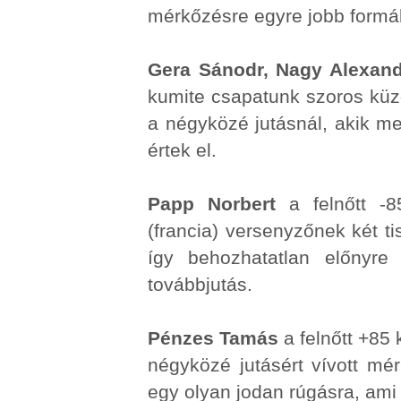
mérkőzésre egyre jobb formá
Gera Sánodr, Nagy Alexan
kumite csapatunk szoros küz
a négyközé jutásnál, akik meg
értek el.
Papp Norbert
a felnőtt -8
(francia) versenyzőnek két ti
így behozhatatlan előnyre 
továbbjutás.
Pénzes Tamás
a felnőtt +85 
négyközé jutásért vívott mé
egy olyan jodan rúgásra, ami 