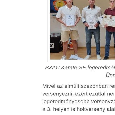
SZAC Karate SE legeredmény
Ünn
Mivel az elmúlt szezonban re
versenyezni, ezért ezúttal 
legeredményesebb versenyző kö
a 3. helyen is holtverseny alak