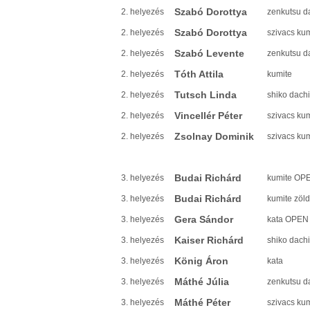
Szabó Dorottya
2. helyezés
zenkutsu d
Szabó Dorottya
2. helyezés
szivacs ku
Szabó Levente
2. helyezés
zenkutsu d
Tóth Attila
2. helyezés
kumite
Tutsch Linda
2. helyezés
shiko dachi
Vincellér Péter
2. helyezés
szivacs ku
Zsolnay Dominik
2. helyezés
szivacs ku
Budai Richárd
3. helyezés
kumite OP
Budai Richárd
3. helyezés
kumite zöld
Gera Sándor
3. helyezés
kata OPEN
Kaiser Richárd
3. helyezés
shiko dachi
König Áron
3. helyezés
kata
Máthé Júlia
3. helyezés
zenkutsu d
Máthé Péter
3. helyezés
szivacs ku