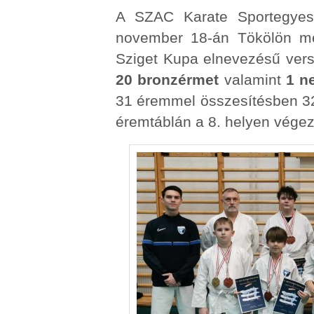
A SZAC Karate Sportegyesü
november 18-án Tökölön me
Sziget Kupa elnevezésű ver
20 bronzérmet
valamint
1 n
31 éremmel összesítésben 32
éremtáblán a 8. helyen végez