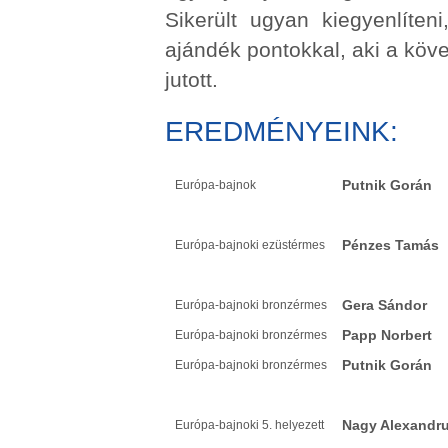
Sikerült ugyan kiegyenlíten
ajándék pontokkal, aki a kö
jutott.
EREDMÉNYEINK:
Putnik Gorán
Európa-bajnok
Pénzes Tamás
Európa-bajnoki ezüstérmes
Gera Sándor
Európa-bajnoki bronzérmes
Papp Norbert
Európa-bajnoki bronzérmes
Putnik Gorán
Európa-bajnoki bronzérmes
Nagy Alexandr
Európa-bajnoki 5. helyezett