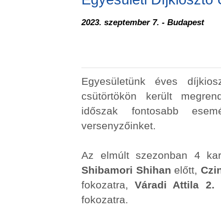
2023. szeptember 7. - Budapest
Egyesületünk éves díjkio
csütörtökön került megrend
időszak fontosabb esemé
versenyzőinket.
Az elmúlt szezonban 4 kara
Shibamori Shihan
előtt,
Czi
fokozatra,
Váradi Attila 2.
fokozatra.