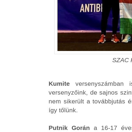
SZAC K
Kumite
versenyszámban is
versenyzőink, de sajnos szin
nem sikerült a továbbjutás 
így tőlünk.
Putnik Gorán
a 16-17 éves 