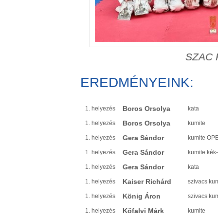
SZAC K
EREDMÉNYEINK:
Boros Orsolya
1. helyezés
kata
Boros Orsolya
1. helyezés
kumite
Gera Sándor
1. helyezés
kumite OP
Gera Sándor
1. helyezés
kumite kék-
Gera Sándor
1. helyezés
kata
Kaiser Richárd
1. helyezés
szivacs ku
König Áron
1. helyezés
szivacs ku
Kőfalvi Márk
1. helyezés
kumite