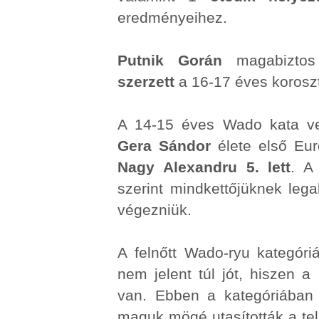
eredményeihez.
Putnik Gorán
magabiztos
szerzett
a 16-17 éves korosz
A 14-15 éves Wado kata ve
Gera Sándor
élete első Eu
Nagy Alexandru 5. lett
. A
szerint mindkettőjüknek lega
végezniük.
A felnőtt Wado-ryu kategóri
nem jelent túl jót, hiszen a
van. Ebben a kategóriában 
maguk mögé utasították a te