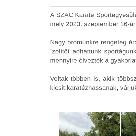
A SZAC Karate Sportegyesület i
mely 2023. szeptember 16-án
Nagy örömünkre rengeteg érd
ízelítőt adhattunk sportágun
mennyire élvezték a gyakorla
Voltak többen is, akik több
kicsit karatézhassanak, várju