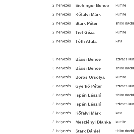
Eichinger Bence
2. helyezés
kumite
Kőfalvi Márk
2. helyezés
kumite
Stark Péter
2. helyezés
shiko dachi
Tief Géza
2. helyezés
kumite
Tóth Attila
2. helyezés
kata
Bácsi Bence
3. helyezés
szivacs ku
Bácsi Bence
3. helyezés
shiko dachi
Boros Orsolya
3. helyezés
kumite
Gyerkó Péter
3. helyezés
szivacs ku
Ispán László
3. helyezés
shiko dachi
Ispán László
3. helyezés
szivacs ku
Kőfalvi Márk
3. helyezés
kata
Meszlényi Blanka
3. helyezés
kumite
Stark Dániel
3. helyezés
shiko dachi