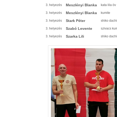
Meszlényi Blanka
3. helyezés
kata lila öv
Meszlényi Blanka
3. helyezés
kumite
Stark Péter
3. helyezés
shiko dachi
Szabó Levente
3. helyezés
szivacs ku
Szarka Lili
3. helyezés
shiko dachi