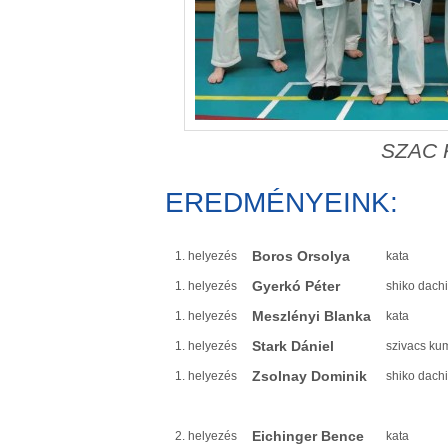
SZAC K
EREDMÉNYEINK:
Boros Orsolya
1. helyezés
kata
Gyerkó Péter
1. helyezés
shiko dachi
Meszlényi Blanka
1. helyezés
kata
Stark Dániel
1. helyezés
szivacs ku
Zsolnay Dominik
1. helyezés
shiko dachi
Eichinger Bence
2. helyezés
kata