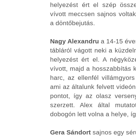
helyezést ért el szép össze
vívott meccsen sajnos volta
a döntőbejutás.
Nagy Alexandru
a 14-15 éves
tábláról vágott neki a küzd
helyezést ért el. A négyközé
vívott, majd a hosszabbítás k
harc, az ellenfél villámgyors
ami az általunk felvett videó
pontot, így az olasz versen
szerzett. Alex által mutat
dobogón lett volna a helye, íg
Gera Sándort
sajnos egy sérü