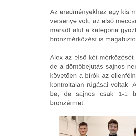
Az eredményekhez egy kis me
versenye volt, az első meccs
maradt alul a kategória győz
bronzmérkőzést is magabiztos
Alex az első két mérkőzését 
de a döntőbejutás sajnos ne
követően a bírók az ellenfél
kontroltalan rúgásai voltak, A
be, de sajnos csak 1-1 bí
bronzérmet.