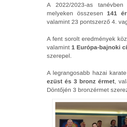
A 2022/2023-as tanévben 
melyeken összesen
141 ér
valamint 23 pontszerző 4. vag
A fent sorolt eredmények kö
valamint
1 Európa-bajnoki c
szerepel.
A legrangosabb hazai kara
ezüst és 3 bronz érmet
, va
Döntőjén 3 bronzérmet szere