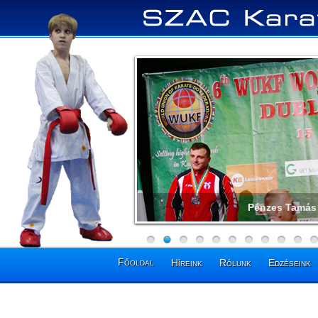
Pénzes Tamás 
Főoldal
Híreink
Rólunk
Edzéseink