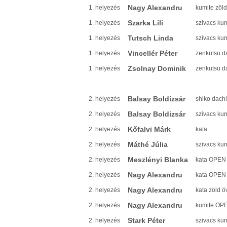
Nagy Alexandru
1. helyezés
kumite zöld
Szarka Lili
1. helyezés
szivacs ku
Tutsch Linda
1. helyezés
szivacs ku
Vincellér Péter
1. helyezés
zenkutsu d
Zsolnay Dominik
1. helyezés
zenkutsu d
Balsay Boldizsár
2. helyezés
shiko dachi
Balsay Boldizsár
2. helyezés
szivacs ku
Kőfalvi Márk
2. helyezés
kata
Máthé Júlia
2. helyezés
szivacs ku
Meszlényi Blanka
2. helyezés
kata OPEN
Nagy Alexandru
2. helyezés
kata OPEN
Nagy Alexandru
2. helyezés
kata zöld ö
Nagy Alexandru
2. helyezés
kumite OP
Stark Péter
2. helyezés
szivacs ku