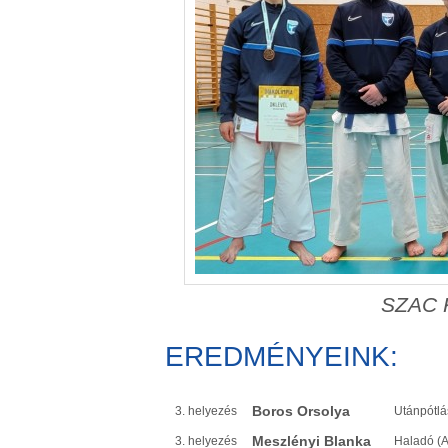
SZAC K
EREDMÉNYEINK:
Boros Orsolya
3. helyezés
Utánpótlá
Meszlényi Blanka
3. helyezés
Haladó (A