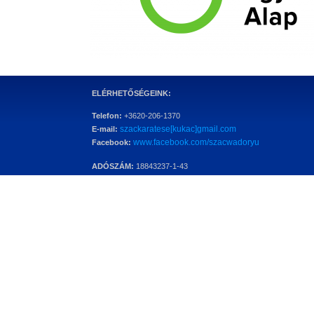
ELÉRHETŐSÉGEINK:
Telefon:
+3620-206-1370
szackaratese[kukac]gmail.com
E-mail:
www.facebook.com/szacwadoryu
Facebook:
ADÓSZÁM:
18843237-1-43