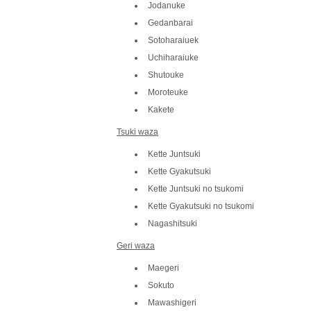
Jodanuke
Gedanbarai
Sotoharaiuek
Uchiharaiuke
Shutouke
Moroteuke
Kakete
Tsuki waza
Kette Juntsuki
Kette Gyakutsuki
Kette Juntsuki no tsukomi
Kette Gyakutsuki no tsukomi
Nagashitsuki
Geri waza
Maegeri
Sokuto
Mawashigeri