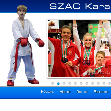
Pénzes Tamás 
Főoldal
Híreink
Rólunk
Edzéseink